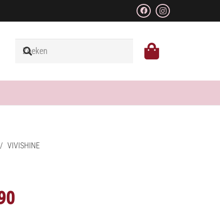
/
VIVISHINE
Prijsklasse:
90
€15.90