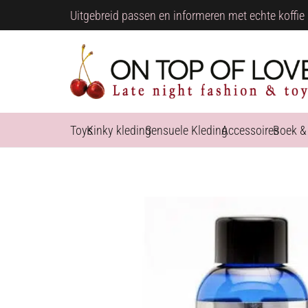
Uitgebreid passen en informeren met echte koffie 
Toys
Kinky kleding
Sensuele Kleding
Accessoires
Boek &