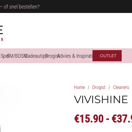
– of snel bestellen?
 Spel
SM/BDSM
Cadeautips
Drogist
Advies & Inspiratie
OUTLET
Home
/
Drogist
/
Cleaners
VIVISHINE
€
15.90
-
€
37.