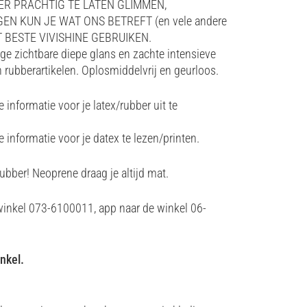
tot
ER PRACHTIG TE LATEN GLIMMEN,
€37.90
 KUN JE WAT ONS BETREFT (en vele andere
ET BESTE VIVISHINE GEBRUIKEN.
ge zichtbare diepe glans en zachte intensieve
n rubberartikelen. Oplosmiddelvrij en geurloos.
informatie voor je latex/rubber uit te
informatie voor je datex te lezen/printen.
ubber! Neoprene draag je altijd mat.
winkel 073-6100011, app naar de winkel 06-
nkel.