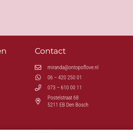
en
Contact
miranda@ontopoflove.nl
06 – 420 250 01
073 – 610 00 11
Postelstraat 68
5211 EB Den Bosch