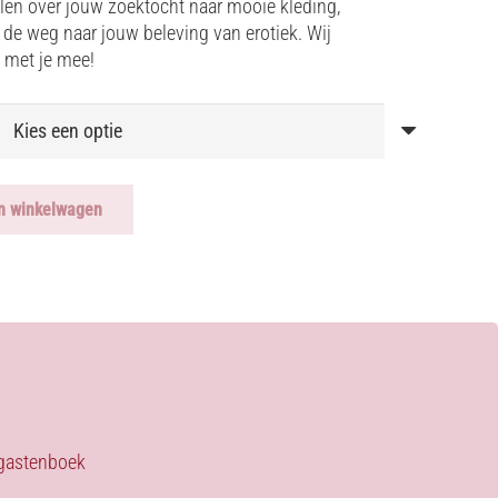
len over jouw zoektocht naar mooie kleding,
de weg naar jouw beleving van erotiek. Wij
 met je mee!
n winkelwagen
s gastenboek