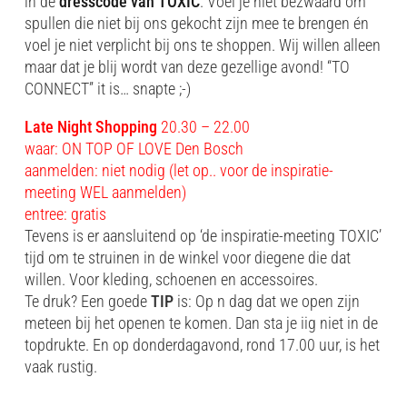
in de
dresscode van TOXIC
. Voel je niet bezwaard om
spullen die niet bij ons gekocht zijn mee te brengen én
voel je niet verplicht bij ons te shoppen. Wij willen alleen
maar dat je blij wordt van deze gezellige avond! “TO
CONNECT” it is… snapte ;-)
Late Night Shopping
20.30 – 22.00
waar: ON TOP OF LOVE Den Bosch
aanmelden: niet nodig (let op.. voor de inspiratie-
meeting WEL aanmelden)
entree: gratis
Tevens is er aansluitend op ‘de inspiratie-meeting TOXIC’
tijd om te struinen in de winkel voor diegene die dat
willen. Voor kleding, schoenen en accessoires.
Te druk? Een goede
TIP
is: Op n dag dat we open zijn
meteen bij het openen te komen. Dan sta je iig niet in de
topdrukte. En op donderdagavond, rond 17.00 uur, is het
vaak rustig.