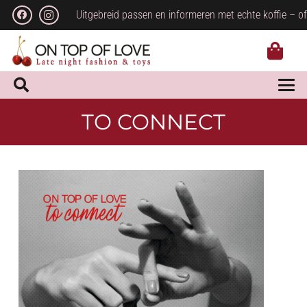
Uitgebreid passen en informeren met echte koffie – of
TO CONNECT