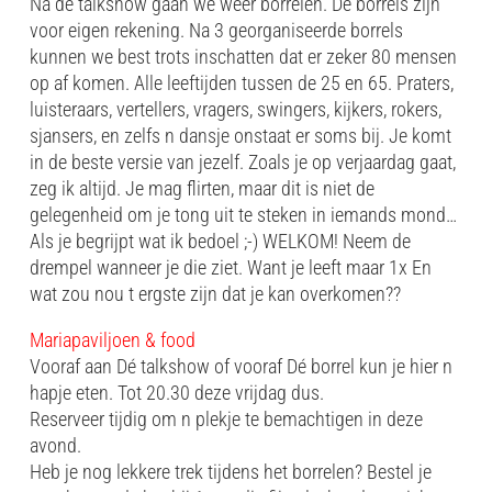
Na de talkshow gaan we weer borrelen. De borrels zijn
voor eigen rekening. Na 3 georganiseerde borrels
kunnen we best trots inschatten dat er zeker 80 mensen
op af komen. Alle leeftijden tussen de 25 en 65. Praters,
luisteraars, vertellers, vragers, swingers, kijkers, rokers,
sjansers, en zelfs n dansje onstaat er soms bij. Je komt
in de beste versie van jezelf. Zoals je op verjaardag gaat,
zeg ik altijd. Je mag flirten, maar dit is niet de
gelegenheid om je tong uit te steken in iemands mond…
Als je begrijpt wat ik bedoel ;-) WELKOM! Neem de
drempel wanneer je die ziet. Want je leeft maar 1x En
wat zou nou t ergste zijn dat je kan overkomen??
Mariapaviljoen & food
Vooraf aan Dé talkshow of vooraf Dé borrel kun je hier n
hapje eten. Tot 20.30 deze vrijdag dus.
Reserveer tijdig om n plekje te bemachtigen in deze
avond.
Heb je nog lekkere trek tijdens het borrelen? Bestel je