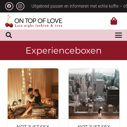
Uitgebreid passen en informeren met echte koffie – of
Experienceboxen
NOT JUST SEX
NOT JUST SEX