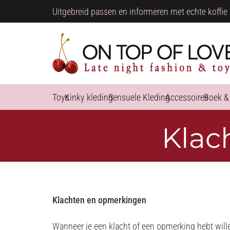
Uitgebreid passen en informeren met echte koffie 
Toys
Kinky kleding
Sensuele Kleding
Accessoires
Boek &
Klac
Klachten en opmerkingen
Wanneer je een klacht of een opmerking hebt will