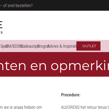
– of snel bestellen?
 Spel
SM/BDSM
Cadeautips
Drogist
Advies & Inspiratie
OUTLET
hten en opmerk
Procedure:
en we je graag helpen om
ALVORENS het retour terug 