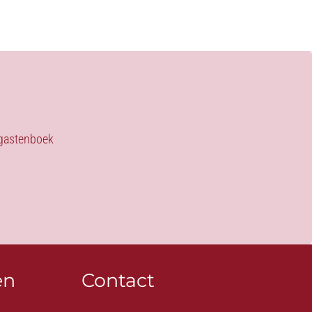
s gastenboek
en
Contact