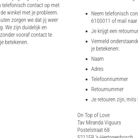
m telefonisch contact op met
n de winkel met je probleem.
Neem telefonisch cont
uten zorgen we dat jij weer
6100011 of mail naa
. We zijn duidelijk en
Je krijgt een retourn
zonder vooraf contact te
Vermeld onderstaande 
je betekenen.
je betekenen:
Naam
Adres
Telefoonnummer
Retournummer
Je retouren zijn, mit
On Top of Love
Tav Miranda Viguurs
Postelstraat 68
5211EB ‘s-Hertogenbosch