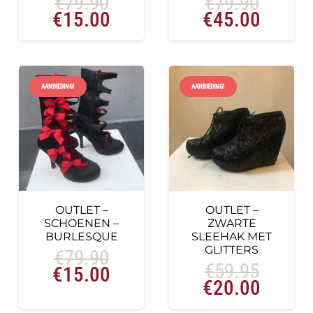
€
79.90
€
79.90
Oorspronkelijke
Huidige
Oorspronkelij
Huidig
€
15.00
€
45.00
prijs
prijs
prijs
prijs
was:
is:
was:
is:
€79.90.
€15.00.
€79.90.
€45.0
AANBIEDING!
AANBIEDING!
OUTLET –
OUTLET –
SCHOENEN –
ZWARTE
BURLESQUE
SLEEHAK MET
GLITTERS
€
79.90
€
59.95
Oorspronkelijke
Huidige
€
15.00
Oorspronkelij
Huidig
€
20.00
prijs
prijs
prijs
prijs
was:
is: