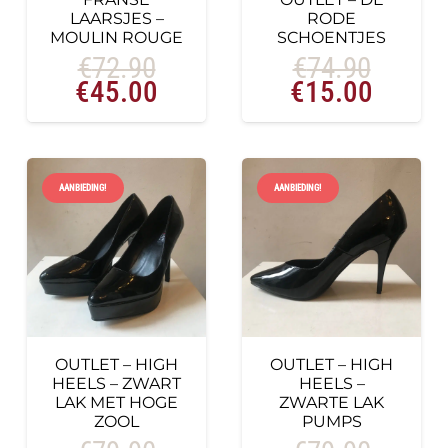
LAARSJES –
RODE
MOULIN ROUGE
SCHOENTJES
€
72.90
€
74.90
Oorspronkelijke
Huidige
Oorspronkelij
Huidig
€
45.00
€
15.00
prijs
prijs
prijs
prijs
was:
is:
was:
is:
€72.90.
€45.00.
€74.90.
€15.0
AANBIEDING!
AANBIEDING!
OUTLET – HIGH
OUTLET – HIGH
HEELS – ZWART
HEELS –
LAK MET HOGE
ZWARTE LAK
ZOOL
PUMPS