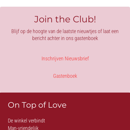
was:
is:
€79.90.
€15.00.
€59.95.
€20.0
Join the Club!
Blijf op de hoogte van de laatste nieuwtjes of laat een
bericht achter in ons gastenboek
Inschrijven Nieuwsbrief
Gastenboek
On Top of Love
De winkel verbindt
Man-vriendelijk