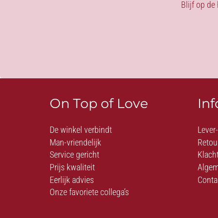
Blijf op de
On Top of Love
In
De winkel verbindt
Lever
Man-vriendelijk
Retou
Service gericht
Klach
Prijs kwaliteit
Algem
Eerlijk advies
Conta
Onze favoriete collega’s