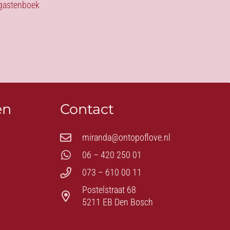
s gastenboek
en
Contact
miranda@ontopoflove.nl
06 – 420 250 01
073 – 610 00 11
Postelstraat 68
5211 EB Den Bosch