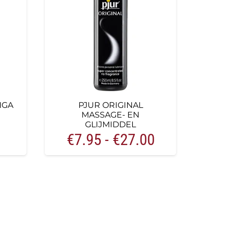
NGA
PJUR ORIGINAL
MASSAGE- EN
GLIJMIDDEL
Prijsklasse:
€
7.95
-
€
27.00
€7.95
tot
€27.00