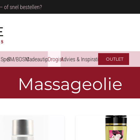
– of snel bestellen?
 Spel
SM/BDSM
Cadeautips
Drogist
Advies & Inspiratie
OUTLET
Massageolie