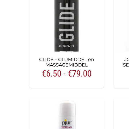
GLIDE – GLIJMIDDEL en
J
MASSAGEMIDDEL
SE
Prijsklasse
€
6.50
-
€
79.00
€6.50
tot
€79.00