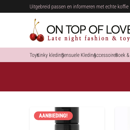
Uitgebreid passen en informeren met echte koffie 
Toys
Kinky kleding
Sensuele Kleding
Accessoires
Boek &
AANBIEDING!