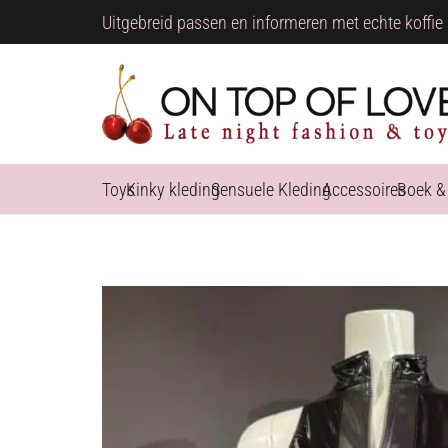
Uitgebreid passen en informeren met echte koffie 
Toys
Kinky kleding
Sensuele Kleding
Accessoires
Boek &