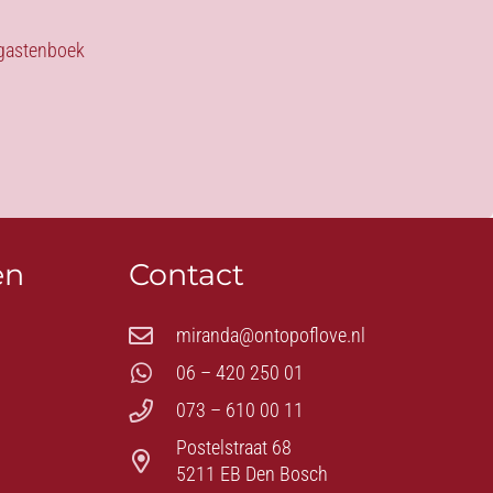
s gastenboek
en
Contact
miranda@ontopoflove.nl
06 – 420 250 01
073 – 610 00 11
Postelstraat 68
5211 EB Den Bosch