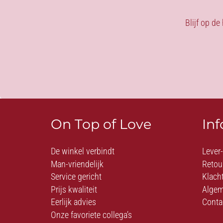
Blijf op de
On Top of Love
In
De winkel verbindt
Lever
Man-vriendelijk
Retou
Service gericht
Klach
Prijs kwaliteit
Algem
Eerlijk advies
Conta
Onze favoriete collega’s