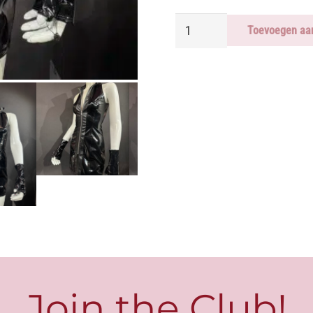
LITTLE
Toevoegen aa
BLACK
DRESS
-
ROOZ
aantal
Join the Club!