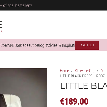
– of snel bestellen?
 Spel
SM/BDSM
Cadeautips
Drogist
Advies & Inspiratie
OUTLET
Home
/
Kinky kleding
/
Dame
LITTLE BLACK DRESS – ROOZ
LITTLE BL
€
189.00