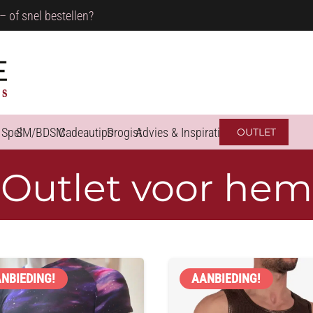
– of snel bestellen?
 Spel
SM/BDSM
Cadeautips
Drogist
Advies & Inspiratie
OUTLET
Outlet voor hem
NBIEDING!
AANBIEDING!