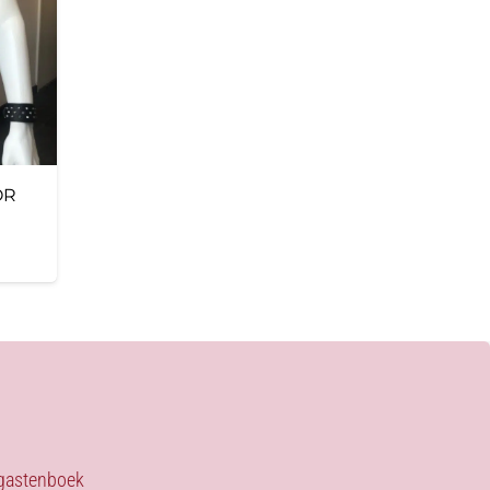
OR
s gastenboek