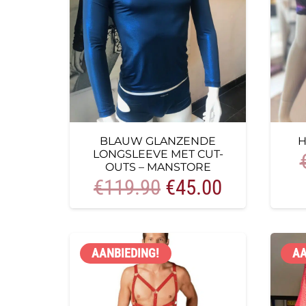
BLAUW GLANZENDE
H
LONGSLEEVE MET CUT-
OUTS – MANSTORE
Oorspronkelijke
Huidige
€
119.90
€
45.00
prijs
prijs
was:
is:
€119.90.
€45.00.
AANBIEDING!
AA