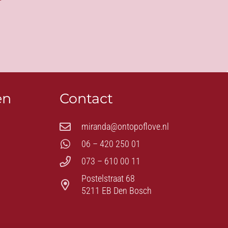
en
Contact
miranda@ontopoflove.nl
06 – 420 250 01
073 – 610 00 11
Postelstraat 68
5211 EB Den Bosch