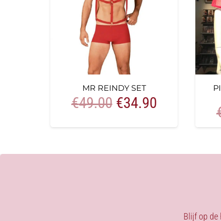
MR REINDY SET
P
Oorspronkelijke
Huidige
€
49.00
€
34.90
prijs
prijs
was:
is:
€49.00.
€34.90.
Blijf op de