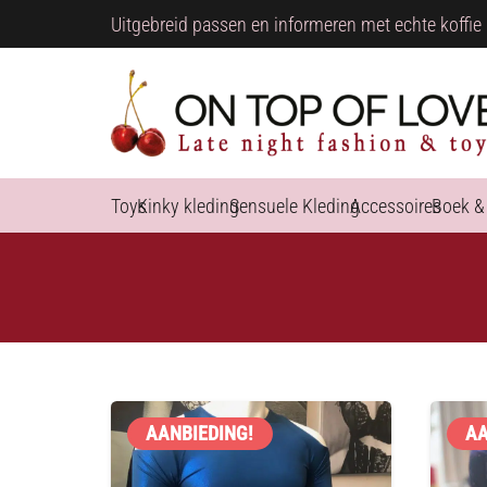
Uitgebreid passen en informeren met echte koffie 
Toys
Kinky kleding
Sensuele Kleding
Accessoires
Boek &
AANBIEDING!
AA