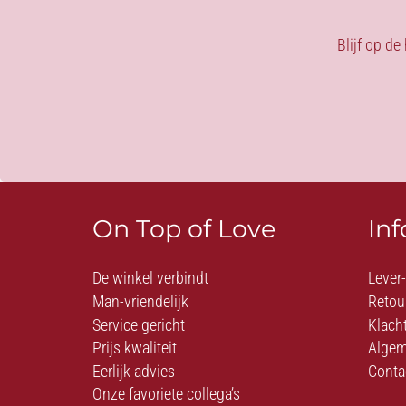
Blijf op de
On Top of Love
In
De winkel verbindt
Lever
Man-vriendelijk
Retou
Service gericht
Klach
Prijs kwaliteit
Algem
Eerlijk advies
Conta
Onze favoriete collega’s