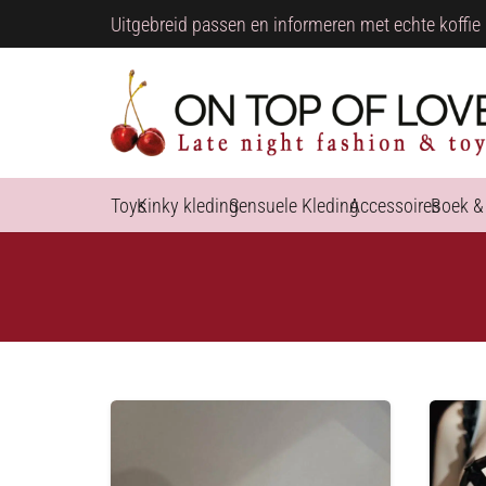
Uitgebreid passen en informeren met echte koffie 
Toys
Kinky kleding
Sensuele Kleding
Accessoires
Boek &