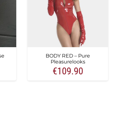
se
BODY RED – Pure
Pleasurelooks
€
109.90