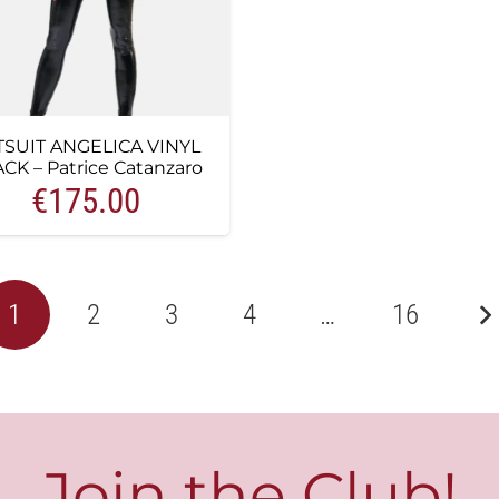
TSUIT ANGELICA VINYL
CK – Patrice Catanzaro
€
175.00
1
2
3
4
…
16
Join the Club!