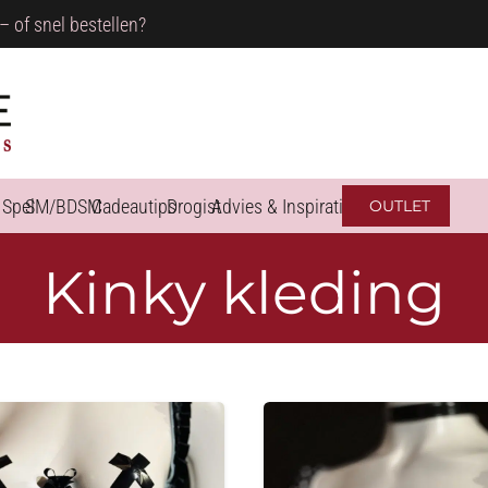
– of snel bestellen?
 Spel
SM/BDSM
Cadeautips
Drogist
Advies & Inspiratie
OUTLET
Kinky kleding