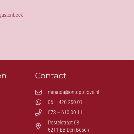
s gastenboek
en
Contact
miranda@ontopoflove.nl
06 – 420 250 01
073 – 610 00 11
Postelstraat 68
5211 EB Den Bosch