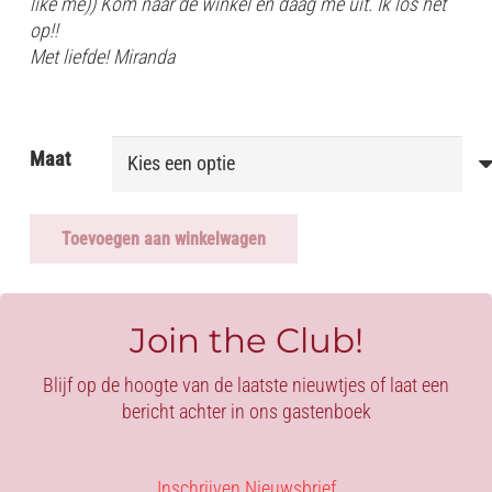
like me)) Kom naar de winkel en daag me uit. Ik los het
op!!
Met liefde! Miranda
Maat
Toevoegen aan winkelwagen
BODY
BLACK
-
Pure
Join the Club!
Pleasurelooks
aantal
Blijf op de hoogte van de laatste nieuwtjes of laat een
bericht achter in ons gastenboek
Inschrijven Nieuwsbrief