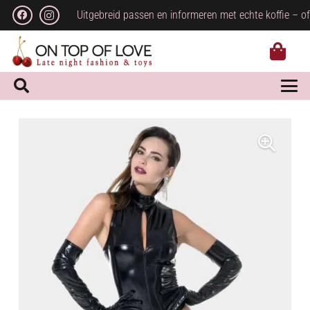
Uitgebreid passen en informeren met echte koffie – of