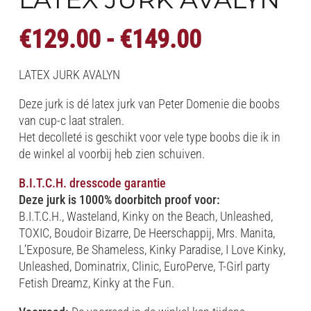
Prijsklasse
€
129.00
-
€
149.00
€129.00
tot
LATEX JURK AVALYN
€149.00
Deze jurk is dé latex jurk van Peter Domenie die boobs
van cup-c laat stralen.
Het decolleté is geschikt voor vele type boobs die ik in
de winkel al voorbij heb zien schuiven.
B.I.T.C.H. dresscode garantie
Deze jurk is 1000% doorbitch proof voor:
B.I.T.C.H., Wasteland, Kinky on the Beach, Unleashed,
TOXIC, Boudoir Bizarre, De Heerschappij, Mrs. Manita,
L’Exposure, Be Shameless, Kinky Paradise, I Love Kinky,
Unleashed, Dominatrix, Clinic, EuroPerve, T-Girl party
Fetish Dreamz, Kinky at the Fun.