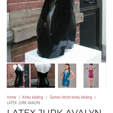
Home
/
Kinky kleding
/
Dames fetish/kinky kleding
/
LATEX JURK AVALYN
LATEX JURK AVALYN