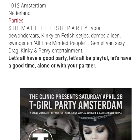
1012 Amsterdam
Nederland
Parties
S H E M A L E F E T I S H P A R T Y voor
bewonderaars, Kinky en Fetish setjes, dames alleen,
swinger en “All Free Minded People”… Geniet van sexy
Drag, Kinky & Pervy entertainment.
Let’s all have a good party, let’s all be playful, let’s have
a good time, alone or with your partner.