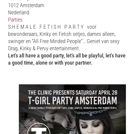
1012 Amsterdam
Nederland
Parties
S H E M A L E F E T I S H P A R T Y voor
bewonderaars, Kinky en Fetish setjes, dames alleen,
swinger en “All Free Minded People”… Geniet van sexy
Drag, Kinky & Pervy entertainment.
Let’s all have a good party, let’s all be playful, let’s have
a good time, alone or with your partner.