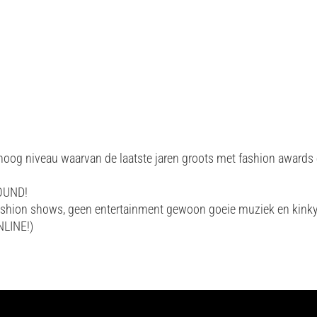
p hoog niveau waarvan de laatste jaren groots met fashion awards
ROUND!
 fashion shows, geen entertainment gewoon goeie muziek en kink
NLINE!)