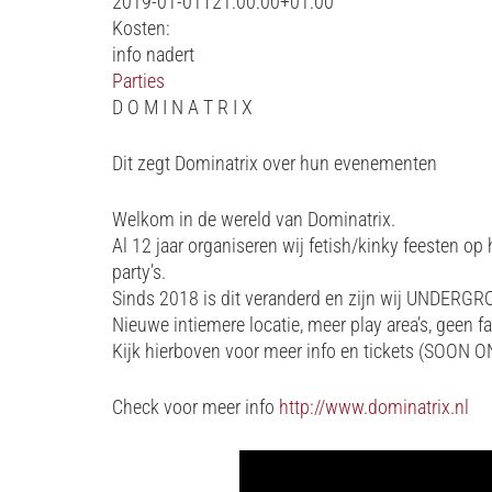
2019-01-01T21:00:00+01:00
Kosten:
info nadert
Parties
D O M I N A T R I X
Dit zegt Dominatrix over hun evenementen
Welkom in de wereld van Dominatrix.
Al 12 jaar organiseren wij fetish/kinky feesten o
party’s.
Sinds 2018 is dit veranderd en zijn wij UNDERG
Nieuwe intiemere locatie, meer play area’s, geen
Kijk hierboven voor meer info en tickets (SOON O
Check voor meer info
http://www.dominatrix.nl