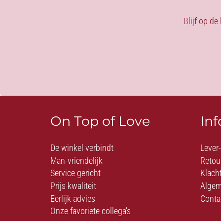
Blijf op de
On Top of Love
In
De winkel verbindt
Lever
Man-vriendelijk
Retou
Service gericht
Klach
Prijs kwaliteit
Algem
Eerlijk advies
Conta
Onze favoriete collega’s