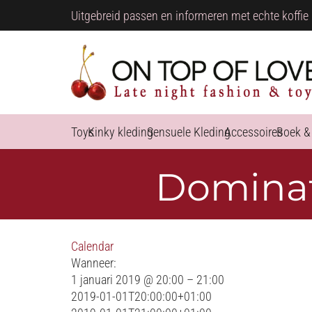
Uitgebreid passen en informeren met echte koffie 
Toys
Kinky kleding
Sensuele Kleding
Accessoires
Boek &
Dominat
Calendar
Wanneer:
1 januari 2019 @ 20:00 – 21:00
2019-01-01T20:00:00+01:00