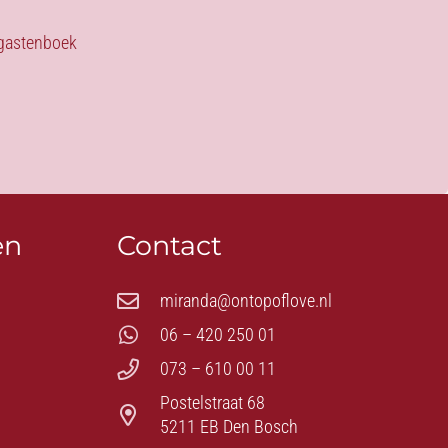
s gastenboek
en
Contact
miranda@ontopoflove.nl
06 – 420 250 01
073 – 610 00 11
Postelstraat 68
5211 EB Den Bosch