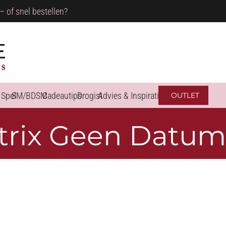
– of snel bestellen?
 Spel
SM/BDSM
Cadeautips
Drogist
Advies & Inspiratie
OUTLET
rix Geen Datu