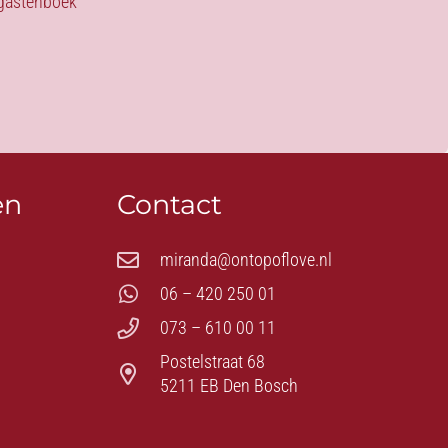
s gastenboek
en
Contact
miranda@ontopoflove.nl
06 – 420 250 01
073 – 610 00 11
Postelstraat 68
5211 EB Den Bosch