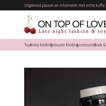
Uitgebreid passen en informeren met echte koffie 
Toys
Kinky kleding
Sensuele Kleding
Accessoires
Boek &