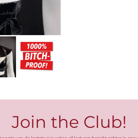
–
GORGE
aantal
Join the Club!