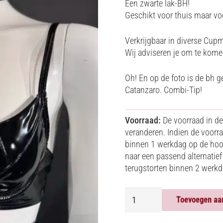
Een zwarte lak-BH!
Geschikt voor thuis maar voo
Verkrijgbaar in diverse Cup
Wij adviseren je om te kom
Oh! En op de foto is de bh 
Catanzaro. Combi-Tip!
Voorraad:
De voorraad in de
veranderen. Indien de voorraa
binnen 1 werkdag op de hoogt
naar een passend alternatief 
terugstorten binnen 2 werk
ZWARTE
Toevoegen aa
LAK
BH