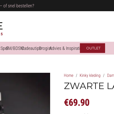
– of snel bestellen?
 Spel
SM/BDSM
Cadeautips
Drogist
Advies & Inspiratie
OUTLET
Home
/
Kinky kleding
/
Dame
ZWARTE L
€
69.90