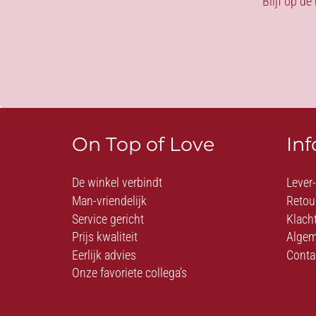
Blijf op de
On Top of Love
In
De winkel verbindt
Lever
Man-vriendelijk
Retou
Service gericht
Klach
Prijs kwaliteit
Algem
Eerlijk advies
Conta
Onze favoriete collega’s