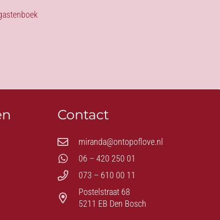
s gastenboek
en
Contact
miranda@ontopoflove.nl
06 – 420 250 01
073 – 610 00 11
Postelstraat 68
5211 EB Den Bosch