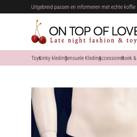
Uitgebreid passen en informeren met echte koffie 
Toys
Kinky kleding
Sensuele Kleding
Accessoires
Boek &