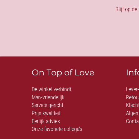
Blijf op de
On Top of Love
In
De winkel verbindt
Lever
Man-vriendelijk
Retou
Service gericht
Klach
Prijs kwaliteit
Algem
Eerlijk advies
Conta
Onze favoriete collega’s