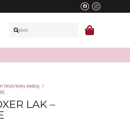
n fetish/kinky kleding
/
ORE
XER LAK –
E