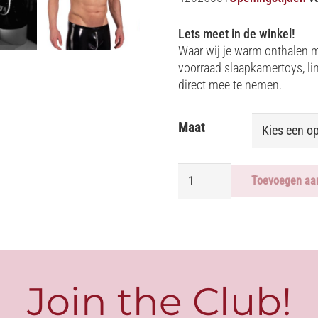
Lets meet in de winkel!
Waar wij je warm onthalen me
voorraad slaapkamertoys, li
direct mee te nemen.
Maat
ZIPPED
Toevoegen aa
BOXER
LAK
-
MANSTORE
aantal
Join the Club!