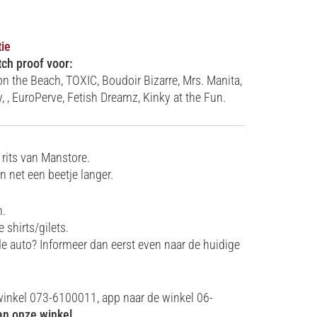
tie
tch proof voor:
 on the Beach, TOXIC, Boudoir Bizarre, Mrs. Manita,
ty, , EuroPerve, Fetish Dreamz, Kinky at the Fun.
 rits van Manstore.
n net een beetje langer.
n.
shirts/gilets.
 de auto? Informeer dan eerst even naar de huidige
winkel 073-6100011, app naar de winkel 06-
n onze winkel.