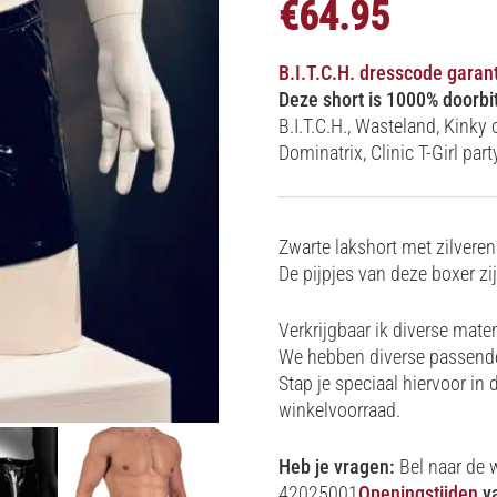
€
64.95
B.I.T.C.H. dresscode garan
Deze short is 1000% doorbi
B.I.T.C.H., Wasteland, Kinky
Dominatrix, Clinic T-Girl par
Zwarte lakshort met zilveren
De pijpjes van deze boxer zij
Verkrijgbaar ik diverse mate
We hebben diverse passende 
Stap je speciaal hiervoor in
winkelvoorraad.
Heb je vragen:
Bel naar de 
42025001
Openingstijden
va