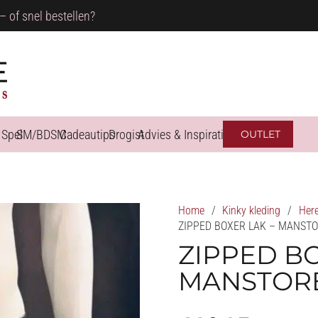
– of snel bestellen?
 Spel
SM/BDSM
Cadeautips
Drogist
Advies & Inspiratie
OUTLET
Home
/
Kinky kleding
/
Here
ZIPPED BOXER LAK – MANST
ZIPPED BO
MANSTOR