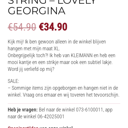
GEORGINA
Oorspronkelijke
Huidige
€
54.90
€
34.90
prijs
prijs
was:
is:
Kijk mij! Ik ben gewoon alleen in de winkel blijven
€54.90.
€34.90.
hangen met mijn maat XL.
Onbegrijpelijk toch?! Ik heb van KLEIMANN en heb een
mooi kantje en een strikje maar ook een subtiel lakje.
Word jij verliefd op mij?
SALE:
– Sommige items zijn opgeborgen en hangen niet in de
winkel. Vraag ons ernaar en wij toveren het tevoorschijn.
Heb je vragen:
Bel naar de winkel 073-6100011, app
naar de winkel 06-42025001