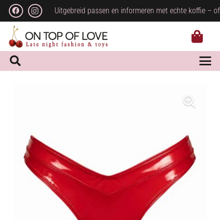
Uitgebreid passen en informeren met echte koffie – of