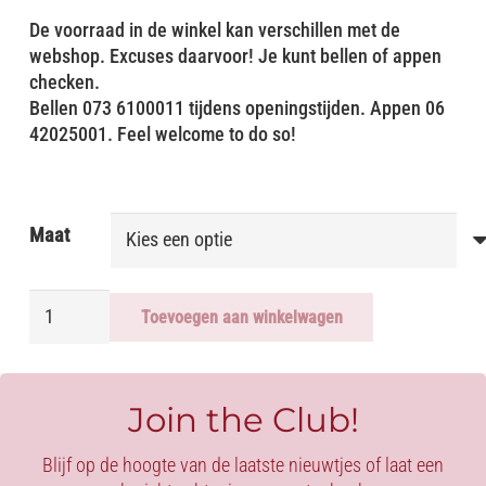
De voorraad in de winkel kan verschillen met de
webshop. Excuses daarvoor! Je kunt bellen of appen
checken.
Bellen 073 6100011 tijdens openingstijden. Appen 06
42025001. Feel welcome to do so!
Maat
STRING
Toevoegen aan winkelwagen
beautifull
basic
PVC
red
Join the Club!
aantal
Blijf op de hoogte van de laatste nieuwtjes of laat een