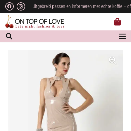
Uitgebreid passen en informeren met echte koffie – of