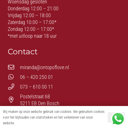
Woensdag gesloten
Donderdag 12:00 – 21:00
Vrijdag 12:00 – 18:00
Zaterdag 10:00 – 17:00*
Zondag 12:00 – 17:00*
*met uitloop naar 18 uur
Contact
miranda@ontopoflove.nl
06 – 420 250 01
073 – 610 00 11
Postelstraat 68
5211 EB Den Bosch
Wij maken op onze website gebruik van cookies. We gebruiken cookies
voor het bijhouden van statistieken en het verbeteren van onze
Ok
© On Top of Love – Romantiek – Erotiek – BDSM – Fetish
website.