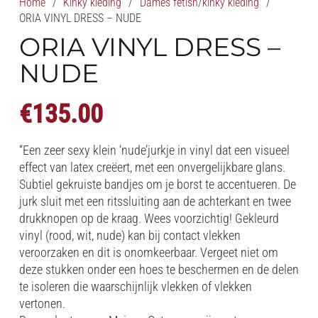
Home
/
Kinky kleding
/
Dames fetish/kinky kleding
/
ORIA VINYL DRESS – NUDE
ORIA VINYL DRESS –
NUDE
€
135.00
“Een zeer sexy klein ‘nude’jurkje in vinyl dat een visueel
effect van latex creëert, met een onvergelijkbare glans.
Subtiel gekruiste bandjes om je borst te accentueren. De
jurk sluit met een ritssluiting aan de achterkant en twee
drukknopen op de kraag. Wees voorzichtig! Gekleurd
vinyl (rood, wit, nude) kan bij contact vlekken
veroorzaken en dit is onomkeerbaar. Vergeet niet om
deze stukken onder een hoes te beschermen en de delen
te isoleren die waarschijnlijk vlekken of vlekken
vertonen.