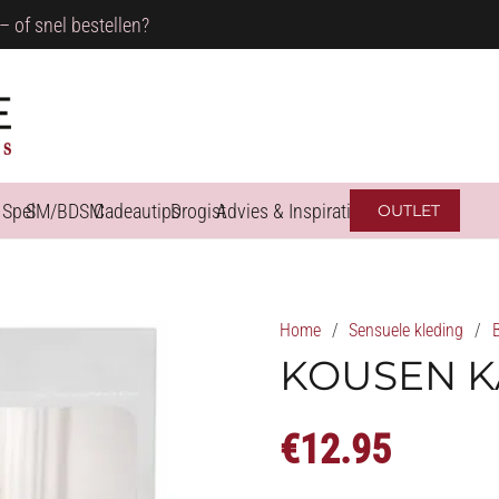
– of snel bestellen?
 Spel
SM/BDSM
Cadeautips
Drogist
Advies & Inspiratie
OUTLET
Home
/
Sensuele kleding
/
KOUSEN K
€
12.95