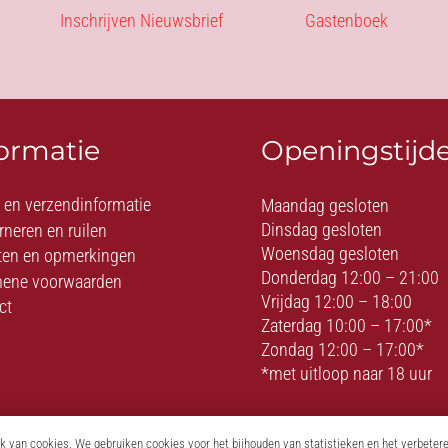
Inschrijven Nieuwsbrief
Gastenboek
formatie
Openingstijd
- en verzendinformatie
Maandag gesloten
Dinsdag gesloten
rneren en ruilen
Woensdag gesloten
ten en opmerkingen
Donderdag 12:00 – 21:00
ene voorwaarden
Vrijdag 12:00 – 18:00
ct
Zaterdag 10:00 – 17:00*
Zondag 12:00 – 17:00*
*met uitloop naar 18 uur
 van cookies. We gebruiken cookies voor het bijhouden van statistieken en het verbeter
© On Top of Love – Romantiek – Erotiek – BDSM – Fetish