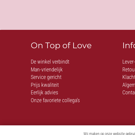
On Top of Love
In
De winkel verbindt
Lever
Man-vriendelijk
Retou
Service gericht
Klach
Prijs kwaliteit
Algem
Eerlijk advies
Conta
Onze favoriete collega’s
Wij maken op onze website gebruik