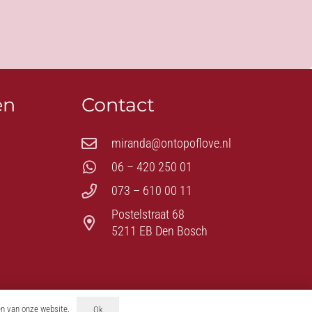
en
Contact
miranda@ontopoflove.nl
06 – 420 250 01
073 – 610 00 11
Postelstraat 68
5211 EB Den Bosch
en van onze website.
Ok