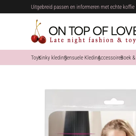
Uitgebreid passen en informeren met echte koffie 
Toys
Kinky kleding
Sensuele Kleding
Accessoires
Boek &