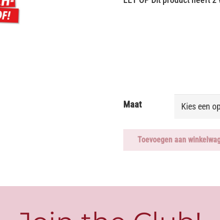
Maat
Toevoegen aan winkelwa
High
Waist
Short
JENNA
aantal