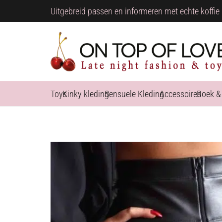
Uitgebreid passen en informeren met echte koffie 
Toys
Kinky kleding
Sensuele Kleding
Accessoires
Boek &