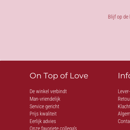
Blijf op de
On Top of Love
In
De winkel verbindt
Lever
Man-vriendelijk
Retou
Service gericht
Klach
Prijs kwaliteit
Algem
Eerlijk advies
Conta
Onze favoriete collega’s