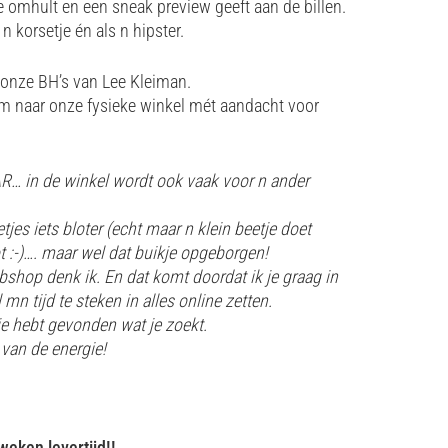
e omhult en een sneak preview geeft aan de billen.
n korsetje én als n hipster.
 onze BH’s van Lee Kleiman.
m naar onze fysieke winkel mét aandacht voor
AR… in de winkel wordt ook vaak voor n ander
letjes iets bloter (echt maar n klein beetje doet
t :-)…. maar wel dat buikje opgeborgen!
bshop denk ik. En dat komt doordat ik je graag in
 mn tijd te steken in alles online zetten.
 je hebt gevonden wat je zoekt.
 van de energie!
weken levertijd!!