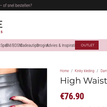
– of snel bestellen?
 Spel
SM/BDSM
Cadeautips
Drogist
Advies & Inspiratie
OUTLET
Home
/
Kinky kleding
/
Dame
High Wais
€
76.90