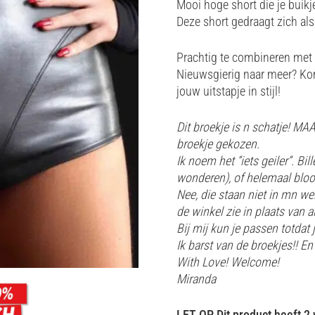
Mooi hoge short die je buikj
Deze short gedraagt zich als 
Prachtig te combineren met
Nieuwsgierig naar meer? Ko
jouw uitstapje in stijl!
Dit broekje is n schatje! MA
broekje gekozen.
Ik noem het “iets geiler”. Bil
wonderen), of helemaal bloo
Nee, die staan niet in mn we
de winkel zie in plaats van al
Bij mij kun je passen totdat
Ik barst van de broekjes!! En
With Love! Welcome!
Miranda
LET OP Dit product heeft 2 