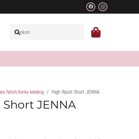
s fetish/kinky kleding
/
High Waist Short JENNA
t Short JENNA