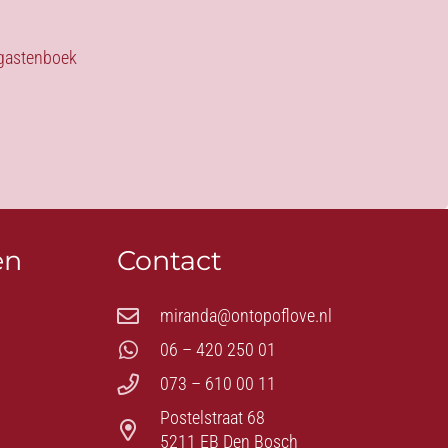
s gastenboek
en
Contact
miranda@ontopoflove.nl
06 – 420 250 01
073 – 610 00 11
Postelstraat 68
5211 EB Den Bosch