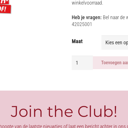
winkelvoorraad.
Heb je vragen:
Bel naar de 
42025001
Maat
HARNAS
Toevoegen aa
-
Y-
FRONT
aantal
Join the Club!
 hoogte van de laatste nieuwtjes of laat een bericht achter in on