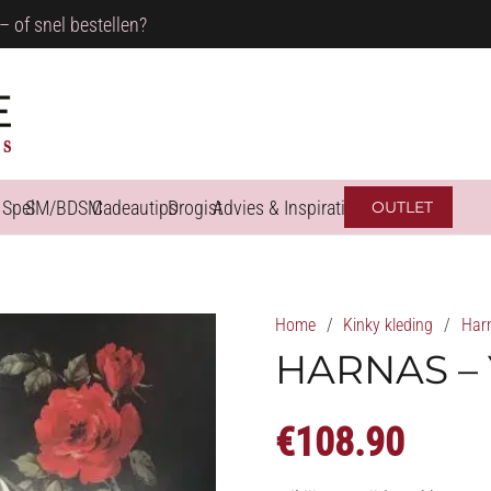
– of snel bestellen?
 Spel
SM/BDSM
Cadeautips
Drogist
Advies & Inspiratie
OUTLET
Home
/
Kinky kleding
/
Har
HARNAS –
€
108.90