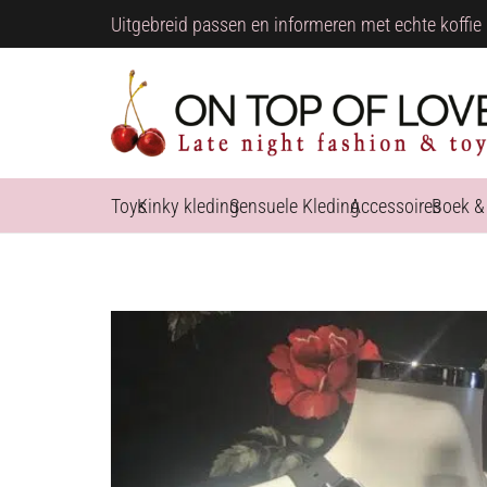
Uitgebreid passen en informeren met echte koffie 
Toys
Kinky kleding
Sensuele Kleding
Accessoires
Boek &