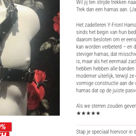
Wil jij ten strijde trekken na
Trek dan een harnas aan. (J
Het zadelleren Y-Front Harna
sinds het begin van hun bedr
daarom besloten om er eens 
kan worden verbeterd – en d
steviger harnas, dat misschi
is, maar als het eenmaal zac
hebben hebben alle banden 
moderner uiterlijk, terwijl 
vormige constructie aan de v
harnas dat op de juiste pa
Als we sterren zouden geven
★
★
★
★
★
Stap je speciaal hiervoor in