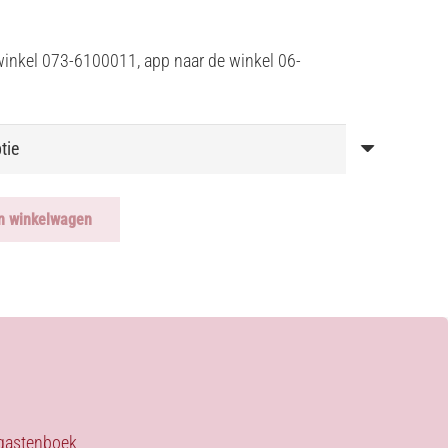
winkel 073-6100011, app naar de winkel 06-
n winkelwagen
s gastenboek