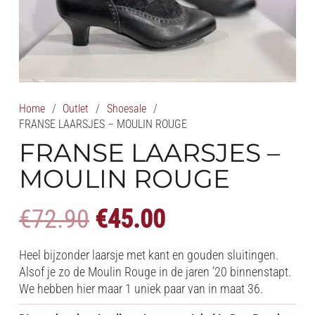
Home
/
Outlet
/
Shoesale
/
FRANSE LAARSJES – MOULIN ROUGE
FRANSE LAARSJES –
MOULIN ROUGE
Oorspronkelijke
Huidige
€
72.90
€
45.00
prijs
prijs
was:
is:
Heel bijzonder laarsje met kant en gouden sluitingen.
€72.90.
€45.00.
Alsof je zo de Moulin Rouge in de jaren ’20 binnenstapt.
We hebben hier maar 1 uniek paar van in maat 36.