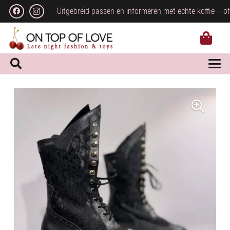
Uitgebreid passen en informeren met echte koffie – of