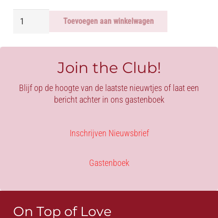
DRESS
Toevoegen aan winkelwagen
-
HOT
RED
BREASTS
Join the Club!
aantal
Blijf op de hoogte van de laatste nieuwtjes of laat een
bericht achter in ons gastenboek
Inschrijven Nieuwsbrief
Gastenboek
On Top of Love