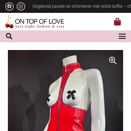
Uitgebreid passen en informeren met echte koffie – of