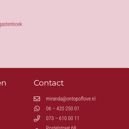
s gastenboek
en
Contact
miranda@ontopoflove.nl
06 – 420 250 01
073 – 610 00 11
Postelstraat 68