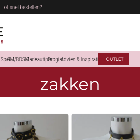
– of snel bestellen?
 Spel
SM/BDSM
Cadeautips
Drogist
Advies & Inspiratie
OUTLET
zakken