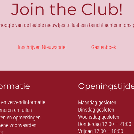
Join the Club!
 hoogte van de laatste nieuwtjes of laat een bericht achter in on
Inschrijven Nieuwsbrief
Gastenboek
formatie
Openingstijd
- en verzendinformatie
Maandag gesloten
Dinsdag gesloten
rneren en ruilen
Woensdag gesloten
ten en opmerkingen
Donderdag 12:00 – 21:00
ene voorwaarden
Vrijdag 12:00 – 18:00
ct