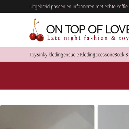
Uitgebreid passen en informeren met echte koffie 
Toys
Kinky kleding
Sensuele Kleding
Accessoires
Boek &