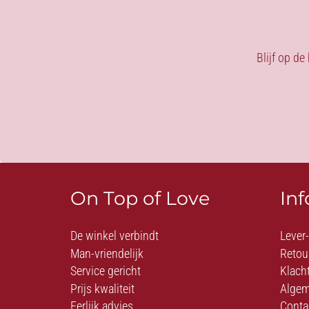
Blijf op de
On Top of Love
In
De winkel verbindt
Lever
Man-vriendelijk
Retou
Service gericht
Klach
Prijs kwaliteit
Algem
Eerlijk advies
Conta