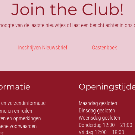
Join the Club!
 hoogte van de laatste nieuwtjes of laat een bericht achter in on
Inschrijven Nieuwsbrief
Gastenboek
formatie
Openingstijd
- en verzendinformatie
Maandag gesloten
Dinsdag gesloten
rneren en ruilen
Woensdag gesloten
ten en opmerkingen
Donderdag 12:00 – 21:00
ene voorwaarden
Vrijdag 12:00 – 18:00
ct