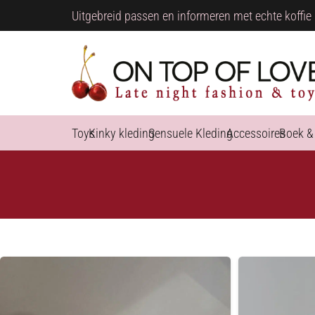
Uitgebreid passen en informeren met echte koffie 
Toys
Kinky kleding
Sensuele Kleding
Accessoires
Boek &