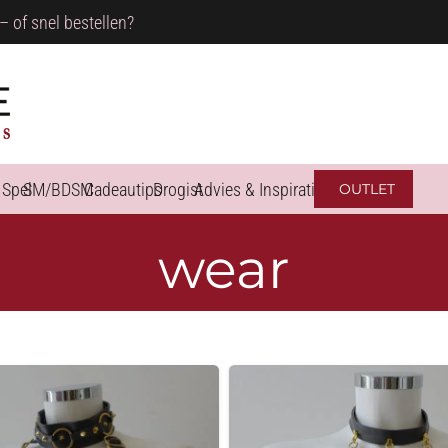
– of snel bestellen?
 Spel
SM/BDSM
Cadeautips
Drogist
Advies & Inspiratie
OUTLET
wear