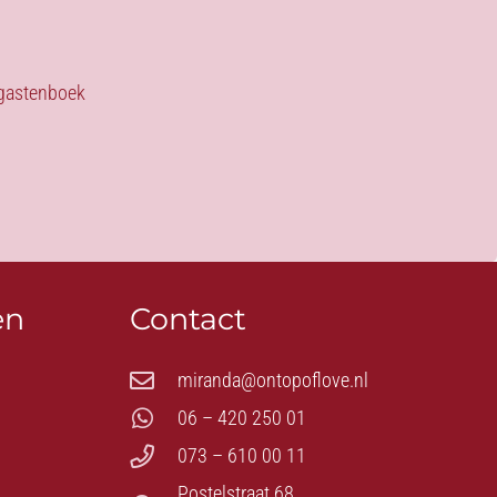
s gastenboek
en
Contact
miranda@ontopoflove.nl
06 – 420 250 01
073 – 610 00 11
Postelstraat 68