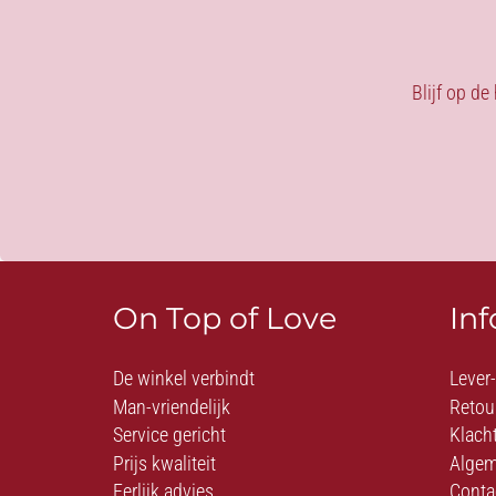
Blijf op de
On Top of Love
In
De winkel verbindt
Lever
Man-vriendelijk
Retou
Service gericht
Klach
Prijs kwaliteit
Algem
Eerlijk advies
Conta