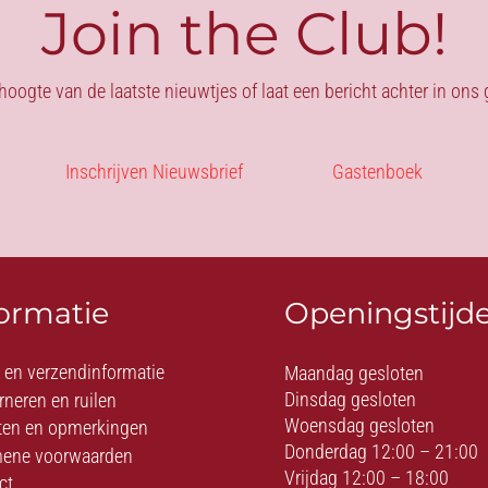
Join the Club!
 hoogte van de laatste nieuwtjes of laat een bericht achter in on
Inschrijven Nieuwsbrief
Gastenboek
formatie
Openingstijd
- en verzendinformatie
Maandag gesloten
Dinsdag gesloten
rneren en ruilen
Woensdag gesloten
ten en opmerkingen
Donderdag 12:00 – 21:00
ene voorwaarden
Vrijdag 12:00 – 18:00
ct