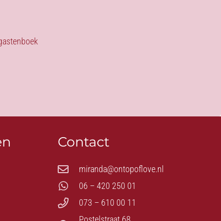
s gastenboek
en
Contact
miranda@ontopoflove.nl
06 – 420 250 01
073 – 610 00 11
Postelstraat 68