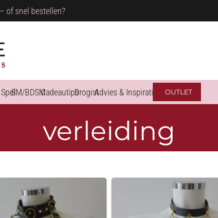
– of snel bestellen?
 Spel
SM/BDSM
Cadeautips
Drogist
Advies & Inspiratie
OUTLET
verleiding