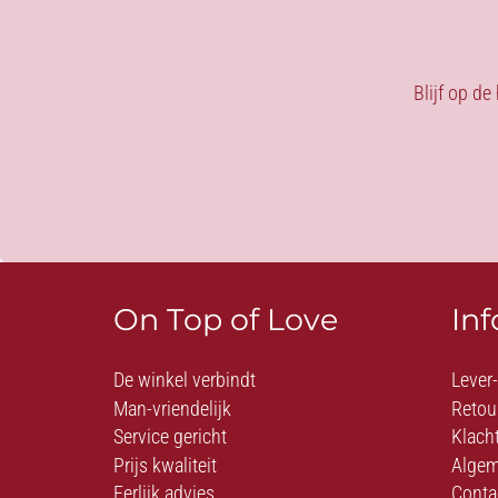
Blijf op de
On Top of Love
In
De winkel verbindt
Lever
Man-vriendelijk
Retou
Service gericht
Klach
Prijs kwaliteit
Algem
Eerlijk advies
Conta