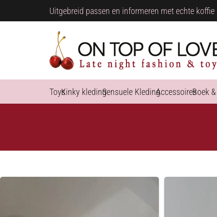
Uitgebreid passen en informeren met echte koffie 
Toys
Kinky kleding
Sensuele Kleding
Accessoires
Boek &