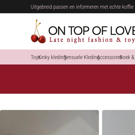
Uitgebreid passen en informeren met echte koffie 
Toys
Kinky kleding
Sensuele Kleding
Accessoires
Boek &