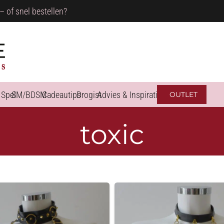
– of snel bestellen?
 Spel
SM/BDSM
Cadeautips
Drogist
Advies & Inspiratie
OUTLET
toxic