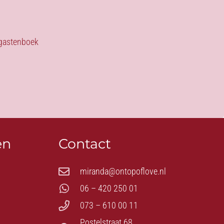
s gastenboek
en
Contact
miranda@ontopoflove.nl
06 – 420 250 01
073 – 610 00 11
Postelstraat 68