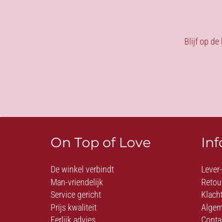
Blijf op de
On Top of Love
In
De winkel verbindt
Lever
Man-vriendelijk
Retou
Service gericht
Klach
Prijs kwaliteit
Algem
Eerlijk advies
Conta