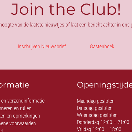
Join the Club!
 hoogte van de laatste nieuwtjes of laat een bericht achter in on
Inschrijven Nieuwsbrief
Gastenboek
formatie
Openingstijd
- en verzendinformatie
Maandag gesloten
Dinsdag gesloten
rneren en ruilen
Woensdag gesloten
ten en opmerkingen
Donderdag 12:00 – 21:00
ene voorwaarden
Vrijdag 12:00 – 18:00
ct