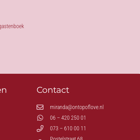
s gastenboek
en
Contact
miranda@ontopoflove.nl
06 – 420 250 01
073 – 610 00 11
Postelstraat 68