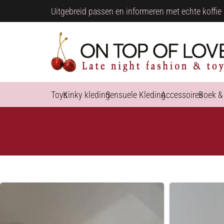
Uitgebreid passen en informeren met echte koffie 
Toys
Kinky kleding
Sensuele Kleding
Accessoires
Boek &