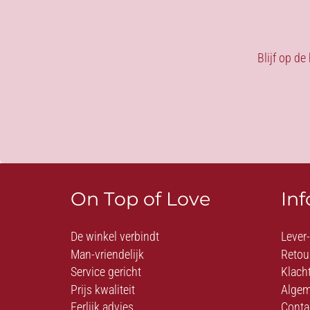
Blijf op de
On Top of Love
In
De winkel verbindt
Lever
Man-vriendelijk
Retou
Service gericht
Klach
Prijs kwaliteit
Algem
Eerlijk advies
Conta