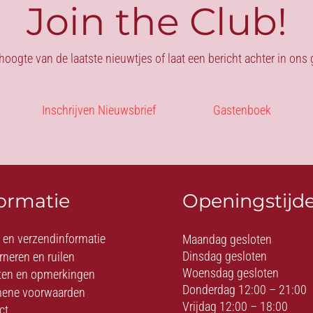
Join the Club!
 hoogte van de laatste nieuwtjes of laat een bericht achter in on
Inschrijven Nieuwsbrief
Gastenboek
formatie
Openingstijd
- en verzendinformatie
Maandag gesloten
Dinsdag gesloten
rneren en ruilen
Woensdag gesloten
ten en opmerkingen
Donderdag 12:00 – 21:00
ene voorwaarden
Vrijdag 12:00 – 18:00
ct