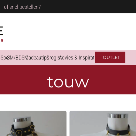
– of snel bestellen?
 Spel
SM/BDSM
Cadeautips
Drogist
Advies & Inspiratie
OUTLET
touw