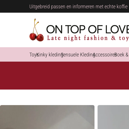
Uitgebreid passen en informeren met echte koffie 
Toys
Kinky kleding
Sensuele Kleding
Accessoires
Boek &