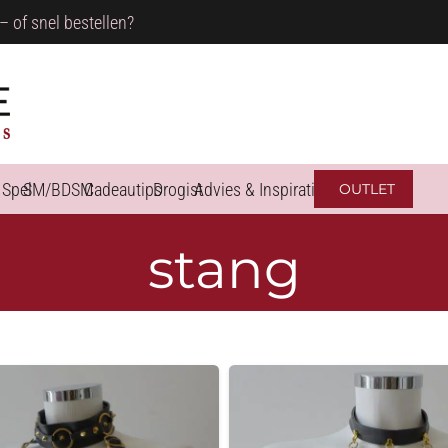
– of snel bestellen?
 Spel
SM/BDSM
Cadeautips
Drogist
Advies & Inspiratie
OUTLET
stang