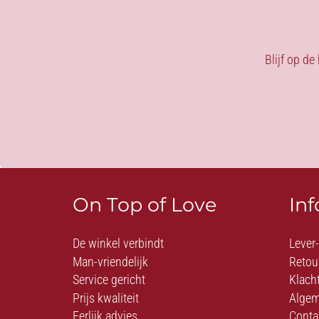
Blijf op de
On Top of Love
In
De winkel verbindt
Lever
Man-vriendelijk
Retou
Service gericht
Klach
Prijs kwaliteit
Algem
Eerlijk advies
Conta