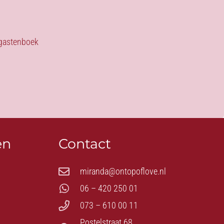
s gastenboek
en
Contact
miranda@ontopoflove.nl
06 – 420 250 01
073 – 610 00 11
Postelstraat 68