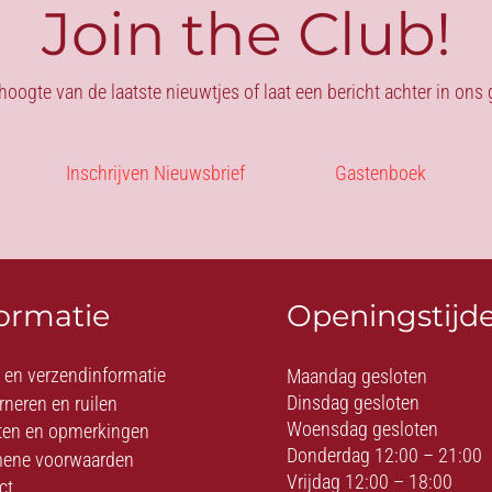
Join the Club!
 hoogte van de laatste nieuwtjes of laat een bericht achter in on
Inschrijven Nieuwsbrief
Gastenboek
formatie
Openingstijd
- en verzendinformatie
Maandag gesloten
Dinsdag gesloten
rneren en ruilen
Woensdag gesloten
ten en opmerkingen
Donderdag 12:00 – 21:00
ene voorwaarden
Vrijdag 12:00 – 18:00
ct