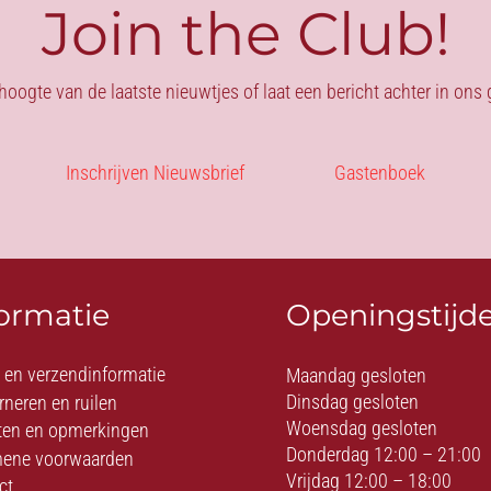
Join the Club!
 hoogte van de laatste nieuwtjes of laat een bericht achter in on
Inschrijven Nieuwsbrief
Gastenboek
formatie
Openingstijd
- en verzendinformatie
Maandag gesloten
Dinsdag gesloten
rneren en ruilen
Woensdag gesloten
ten en opmerkingen
Donderdag 12:00 – 21:00
ene voorwaarden
Vrijdag 12:00 – 18:00
ct