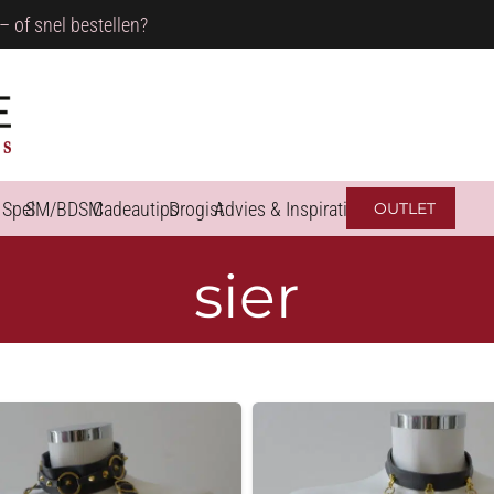
– of snel bestellen?
 Spel
SM/BDSM
Cadeautips
Drogist
Advies & Inspiratie
OUTLET
sier