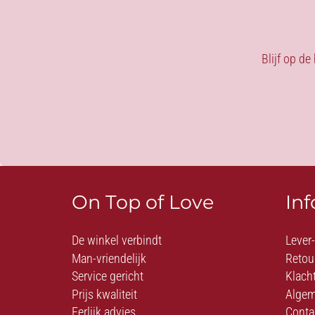
Blijf op de
On Top of Love
In
De winkel verbindt
Lever
Man-vriendelijk
Retou
Service gericht
Klach
Prijs kwaliteit
Algem
Eerlijk advies
Conta