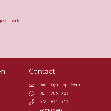
s gastenboek
en
Contact
miranda@ontopoflove.nl
06 – 420 250 01
073 – 610 00 11
Postelstraat 68