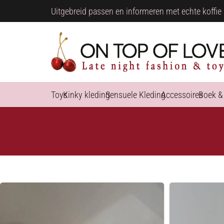
Uitgebreid passen en informeren met echte koffie 
Toys
Kinky kleding
Sensuele Kleding
Accessoires
Boek &