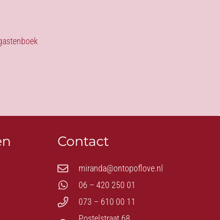
s gastenboek
en
Contact
miranda@ontopoflove.nl
06 – 420 250 01
073 – 610 00 11
Postelstraat 68