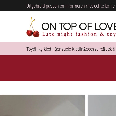
Uitgebreid passen en informeren met echte koffie 
Toys
Kinky kleding
Sensuele Kleding
Accessoires
Boek &