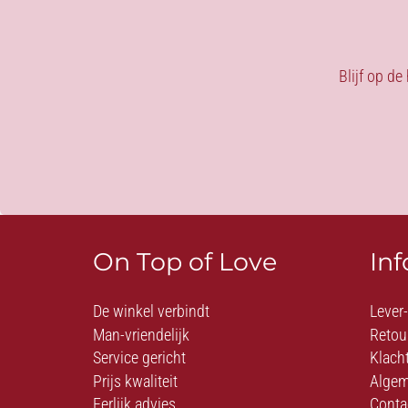
Blijf op de
On Top of Love
In
De winkel verbindt
Lever
Man-vriendelijk
Retou
Service gericht
Klach
Prijs kwaliteit
Algem
Eerlijk advies
Conta