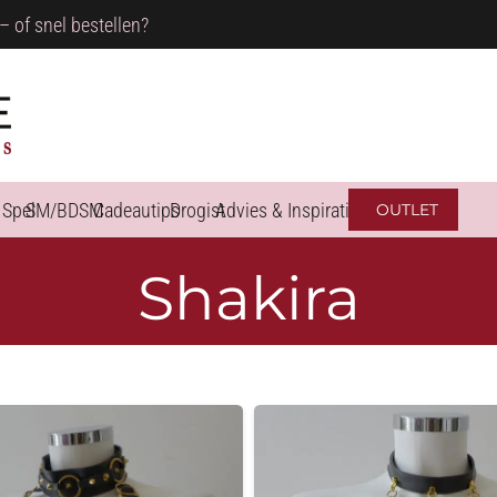
– of snel bestellen?
 Spel
SM/BDSM
Cadeautips
Drogist
Advies & Inspiratie
OUTLET
Shakira