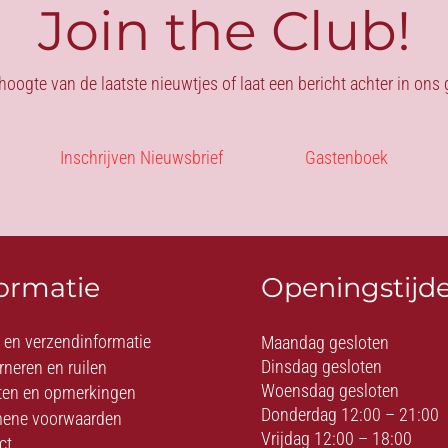
Join the Club!
 hoogte van de laatste nieuwtjes of laat een bericht achter in on
Inschrijven Nieuwsbrief
Gastenboek
formatie
Openingstijd
- en verzendinformatie
Maandag gesloten
Dinsdag gesloten
rneren en ruilen
Woensdag gesloten
ten en opmerkingen
Donderdag 12:00 – 21:00
ene voorwaarden
Vrijdag 12:00 – 18:00
ct