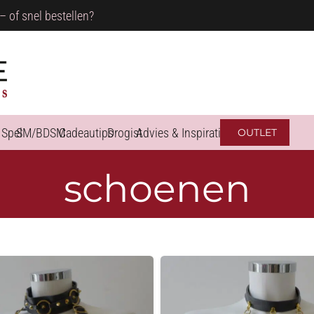
– of snel bestellen?
 Spel
SM/BDSM
Cadeautips
Drogist
Advies & Inspiratie
OUTLET
schoenen