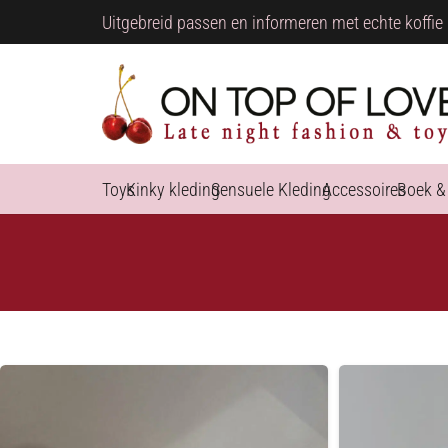
Uitgebreid passen en informeren met echte koffie 
Toys
Kinky kleding
Sensuele Kleding
Accessoires
Boek &