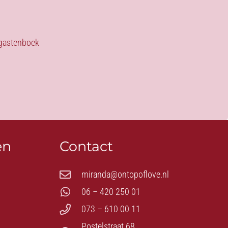
s gastenboek
en
Contact
miranda@ontopoflove.nl
06 – 420 250 01
073 – 610 00 11
Postelstraat 68