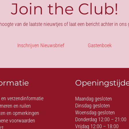
Join the Club!
 hoogte van de laatste nieuwtjes of laat een bericht achter in on
Inschrijven Nieuwsbrief
Gastenboek
formatie
Openingstijd
- en verzendinformatie
Maandag gesloten
Dinsdag gesloten
rneren en ruilen
Woensdag gesloten
ten en opmerkingen
Donderdag 12:00 – 21:00
ene voorwaarden
Vrijdag 12:00 – 18:00
ct