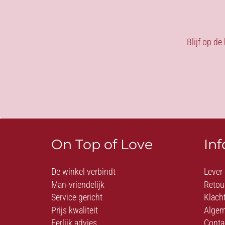
Blijf op de
On Top of Love
In
De winkel verbindt
Lever
Man-vriendelijk
Retou
Service gericht
Klach
Prijs kwaliteit
Algem
Eerlijk advies
Conta