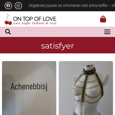
Uitgebreid passen en informeren met echte koffie – of
satisfyer