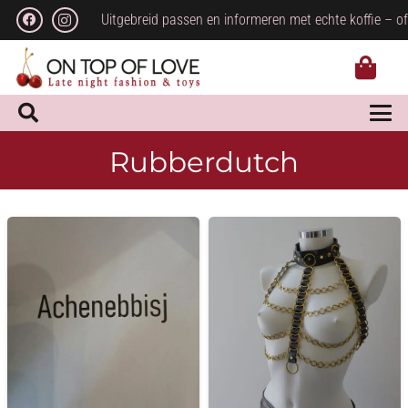
Uitgebreid passen en informeren met echte koffie – of
Rubberdutch