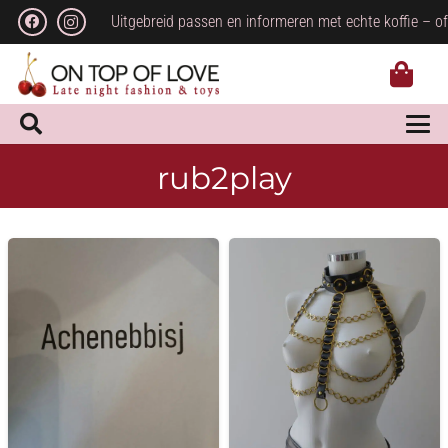
Uitgebreid passen en informeren met echte koffie – of
rub2play