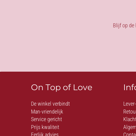
Blijf op de
On Top of Love
In
De winkel verbindt
Lever
Man-vriendelijk
Retou
Service gericht
Klach
Prijs kwaliteit
Algem
Eerlijk advies
Conta