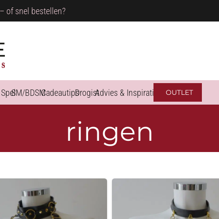
– of snel bestellen?
 Spel
SM/BDSM
Cadeautips
Drogist
Advies & Inspiratie
OUTLET
ringen