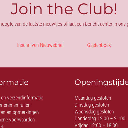
Join the Club!
 hoogte van de laatste nieuwtjes of laat een bericht achter in on
Inschrijven Nieuwsbrief
Gastenboek
formatie
Openingstijd
- en verzendinformatie
Maandag gesloten
Dinsdag gesloten
rneren en ruilen
Woensdag gesloten
ten en opmerkingen
Donderdag 12:00 – 21:00
ene voorwaarden
Vrijdag 12:00 – 18:00
ct