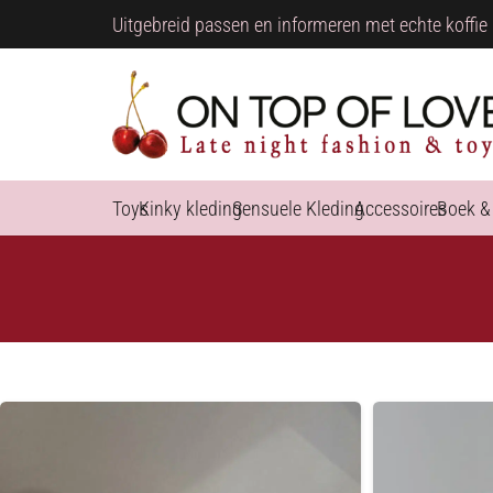
Uitgebreid passen en informeren met echte koffie 
Toys
Kinky kleding
Sensuele Kleding
Accessoires
Boek &