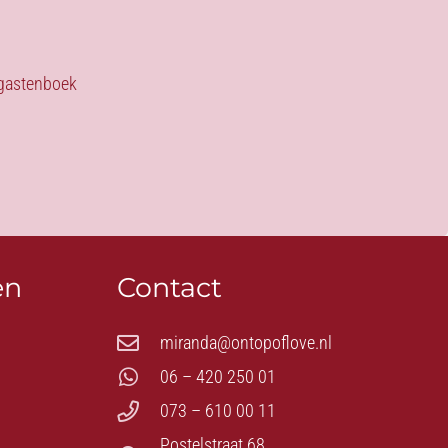
s gastenboek
en
Contact
miranda@ontopoflove.nl
06 – 420 250 01
073 – 610 00 11
Postelstraat 68