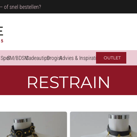
– of snel bestellen?
 Spel
SM/BDSM
Cadeautips
Drogist
Advies & Inspiratie
OUTLET
RESTRAIN