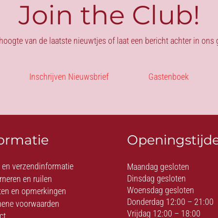
Join the Club!
 hoogte van de laatste nieuwtjes of laat een bericht achter in on
Inschrijven Nieuwsbrief
Gastenboek
formatie
Openingstijd
- en verzendinformatie
Maandag gesloten
Dinsdag gesloten
rneren en ruilen
Woensdag gesloten
ten en opmerkingen
Donderdag 12:00 – 21:00
ene voorwaarden
Vrijdag 12:00 – 18:00
ct