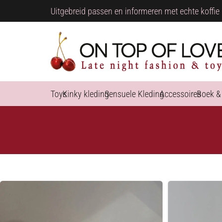
Uitgebreid passen en informeren met echte koffie 
Toys
Kinky kleding
Sensuele Kleding
Accessoires
Boek &