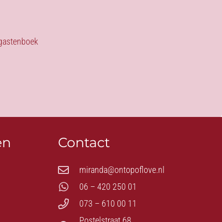
s gastenboek
en
Contact
miranda@ontopoflove.nl
06 – 420 250 01
073 – 610 00 11
Postelstraat 68