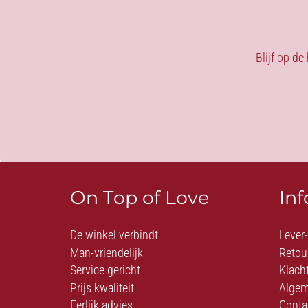
Blijf op de
On Top of Love
In
De winkel verbindt
Lever
Man-vriendelijk
Retou
Service gericht
Klach
Prijs kwaliteit
Algem
Eerlijk advies
Conta