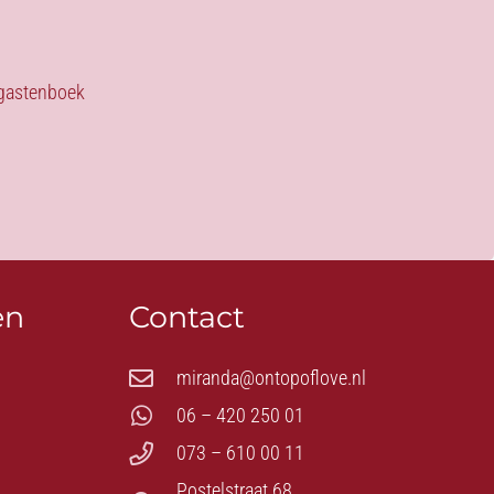
s gastenboek
en
Contact
miranda@ontopoflove.nl
06 – 420 250 01
073 – 610 00 11
Postelstraat 68