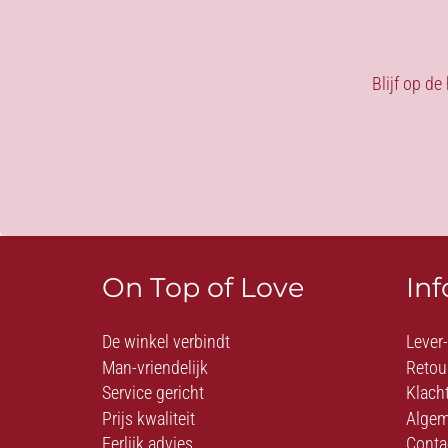
Blijf op de
On Top of Love
In
De winkel verbindt
Lever
Man-vriendelijk
Retou
Service gericht
Klach
Prijs kwaliteit
Algem
Eerlijk advies
Conta