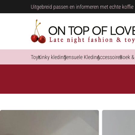
Uitgebreid passen en informeren met echte koffie 
Toys
Kinky kleding
Sensuele Kleding
Accessoires
Boek &