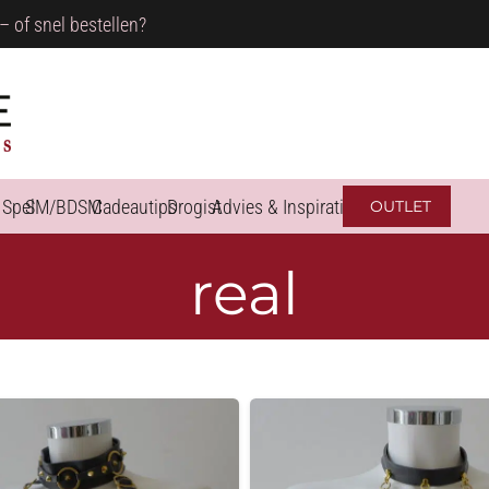
– of snel bestellen?
 Spel
SM/BDSM
Cadeautips
Drogist
Advies & Inspiratie
OUTLET
real