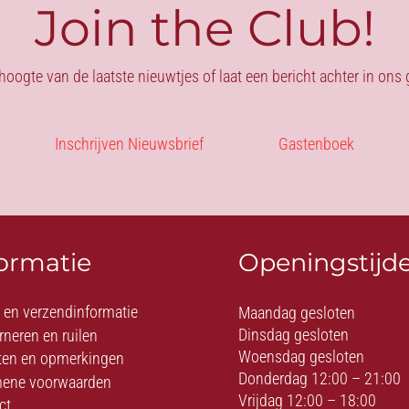
Join the Club!
 hoogte van de laatste nieuwtjes of laat een bericht achter in on
Inschrijven Nieuwsbrief
Gastenboek
formatie
Openingstijd
- en verzendinformatie
Maandag gesloten
Dinsdag gesloten
rneren en ruilen
Woensdag gesloten
ten en opmerkingen
Donderdag 12:00 – 21:00
ene voorwaarden
Vrijdag 12:00 – 18:00
ct