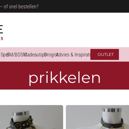
– of snel bestellen?
 Spel
SM/BDSM
Cadeautips
Drogist
Advies & Inspiratie
OUTLET
prikkelen