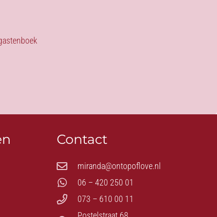
s gastenboek
en
Contact
miranda@ontopoflove.nl
06 – 420 250 01
073 – 610 00 11
Postelstraat 68