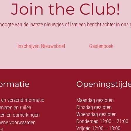
Join the Club!
 hoogte van de laatste nieuwtjes of laat een bericht achter in on
Inschrijven Nieuwsbrief
Gastenboek
formatie
Openingstijd
- en verzendinformatie
Maandag gesloten
Dinsdag gesloten
rneren en ruilen
Woensdag gesloten
ten en opmerkingen
Donderdag 12:00 – 21:00
ene voorwaarden
Vrijdag 12:00 – 18:00
ct