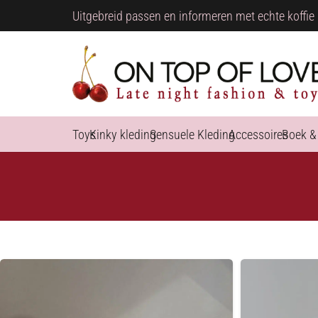
Uitgebreid passen en informeren met echte koffie 
Toys
Kinky kleding
Sensuele Kleding
Accessoires
Boek &