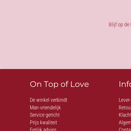
Blijf op de
On Top of Love
In
De winkel verbindt
Lever
Man-vriendelijk
Retou
Service gericht
Klach
Prijs kwaliteit
Algem
Eerlijk advies
Conta