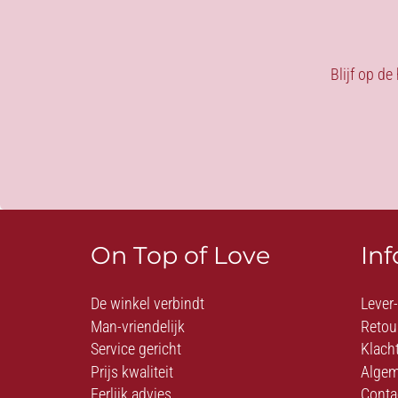
Blijf op de
On Top of Love
In
De winkel verbindt
Lever
Man-vriendelijk
Retou
Service gericht
Klach
Prijs kwaliteit
Algem
Eerlijk advies
Conta