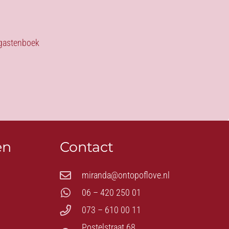
s gastenboek
en
Contact
miranda@ontopoflove.nl
06 – 420 250 01
073 – 610 00 11
Postelstraat 68