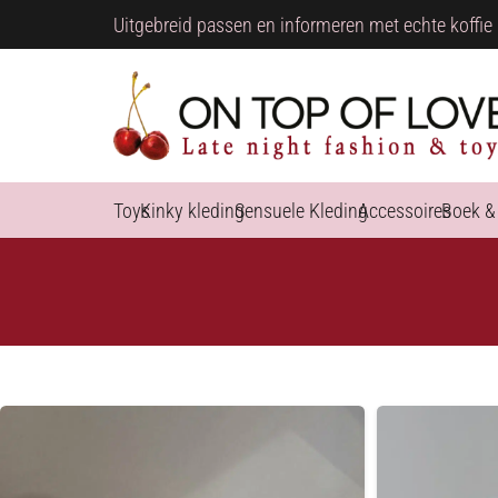
Uitgebreid passen en informeren met echte koffie 
Toys
Kinky kleding
Sensuele Kleding
Accessoires
Boek &