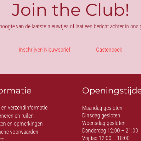
Join the Club!
 hoogte van de laatste nieuwtjes of laat een bericht achter in on
Inschrijven Nieuwsbrief
Gastenboek
formatie
Openingstijd
- en verzendinformatie
Maandag gesloten
Dinsdag gesloten
rneren en ruilen
Woensdag gesloten
ten en opmerkingen
Donderdag 12:00 – 21:00
ene voorwaarden
Vrijdag 12:00 – 18:00
ct