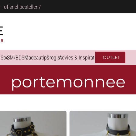
– of snel bestellen?
 Spel
SM/BDSM
Cadeautips
Drogist
Advies & Inspiratie
OUTLET
portemonnee