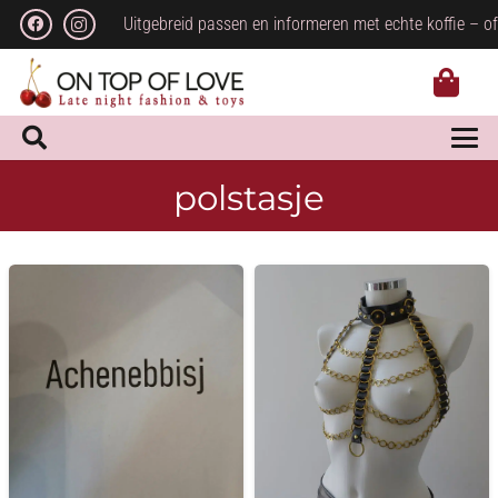
Uitgebreid passen en informeren met echte koffie – of
polstasje