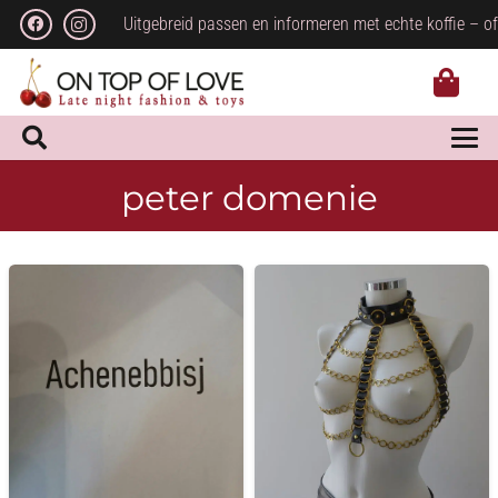
Uitgebreid passen en informeren met echte koffie – of
peter domenie