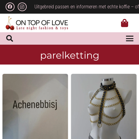
Uitgebreid passen en informeren met echte koffie – of
parelketting