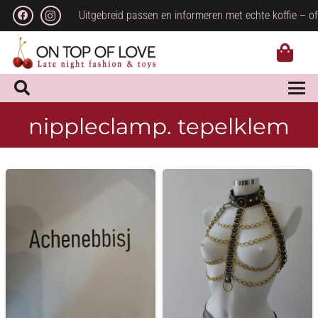
Uitgebreid passen en informeren met echte koffie – of
nippleclamp. tepelklem