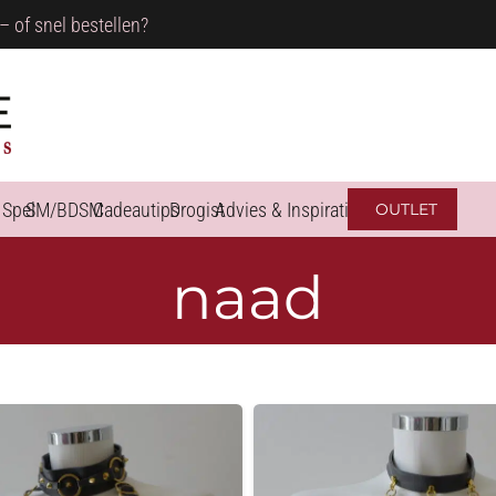
– of snel bestellen?
 Spel
SM/BDSM
Cadeautips
Drogist
Advies & Inspiratie
OUTLET
naad