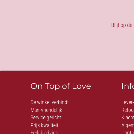
Blijf op de
On Top of Love
In
De winkel verbindt
Lever
Man-vriendelijk
Retou
Service gericht
Klach
Prijs kwaliteit
Algem
Eerlijk advies
Conta