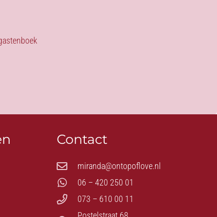
s gastenboek
en
Contact
miranda@ontopoflove.nl
06 – 420 250 01
073 – 610 00 11
Postelstraat 68