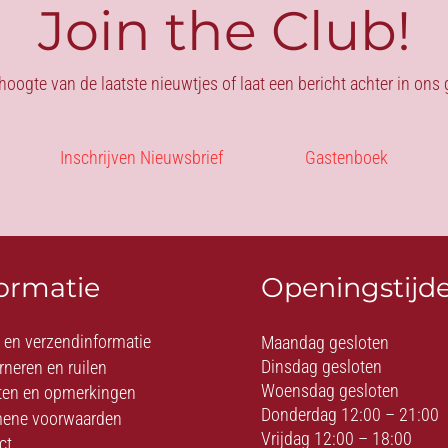
Join the Club!
 hoogte van de laatste nieuwtjes of laat een bericht achter in on
Inschrijven Nieuwsbrief
Gastenboek
formatie
Openingstijd
- en verzendinformatie
Maandag gesloten
Dinsdag gesloten
rneren en ruilen
Woensdag gesloten
ten en opmerkingen
Donderdag 12:00 – 21:00
ene voorwaarden
Vrijdag 12:00 – 18:00
ct