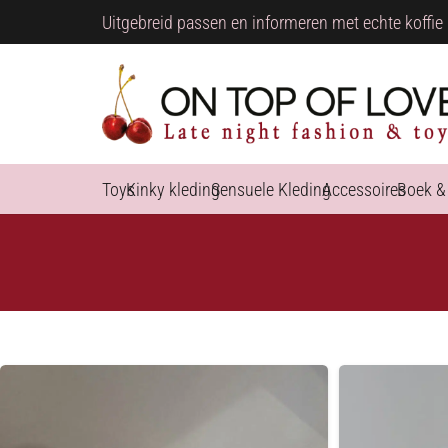
Uitgebreid passen en informeren met echte koffie 
Toys
Kinky kleding
Sensuele Kleding
Accessoires
Boek &