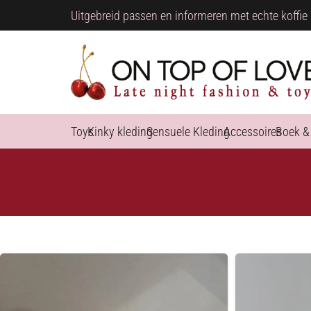
Uitgebreid passen en informeren met echte koffie 
Toys
Kinky kleding
Sensuele Kleding
Accessoires
Boek &