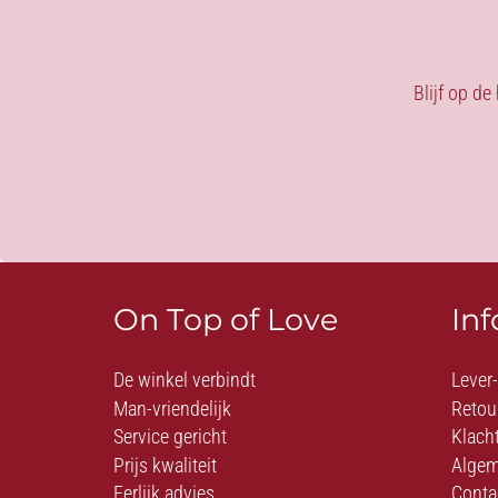
Blijf op de
On Top of Love
In
De winkel verbindt
Lever
Man-vriendelijk
Retou
Service gericht
Klach
Prijs kwaliteit
Algem
Eerlijk advies
Conta