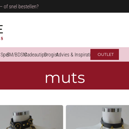
– of snel bestellen?
 Spel
SM/BDSM
Cadeautips
Drogist
Advies & Inspiratie
OUTLET
muts