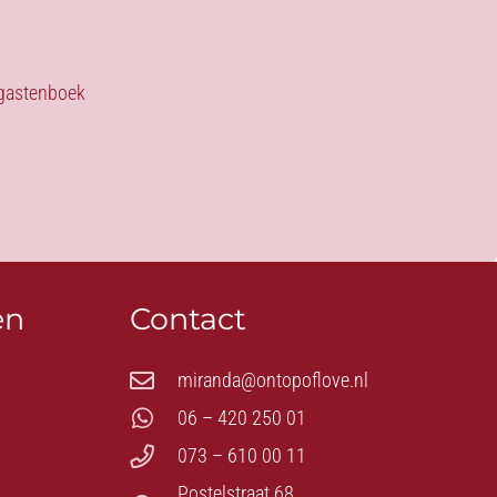
s gastenboek
en
Contact
miranda@ontopoflove.nl
06 – 420 250 01
073 – 610 00 11
Postelstraat 68