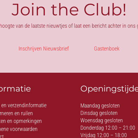
Join the Club!
 hoogte van de laatste nieuwtjes of laat een bericht achter in on
Inschrijven Nieuwsbrief
Gastenboek
formatie
Openingstijd
- en verzendinformatie
Maandag gesloten
Dinsdag gesloten
rneren en ruilen
Woensdag gesloten
ten en opmerkingen
Donderdag 12:00 – 21:00
ene voorwaarden
Vrijdag 12:00 – 18:00
ct