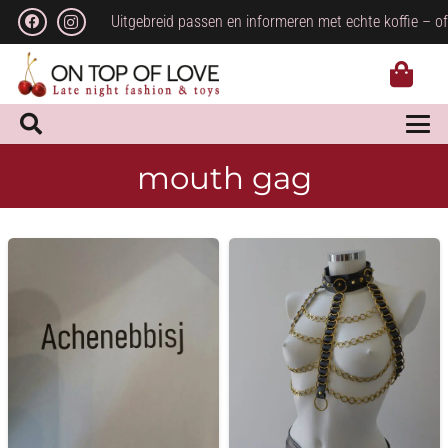
Uitgebreid passen en informeren met echte koffie – of
mouth gag