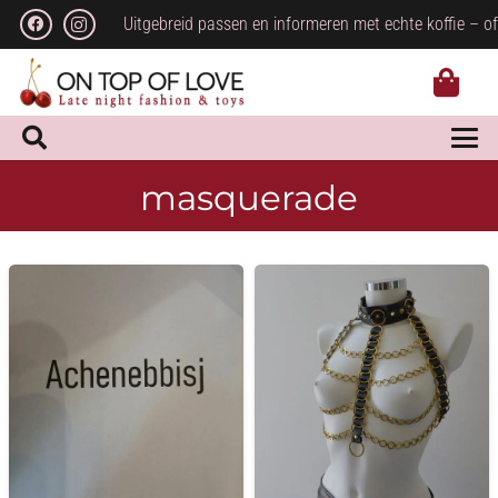
Uitgebreid passen en informeren met echte koffie – of
masquerade