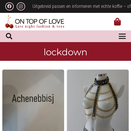
Uitgebreid passen en informeren met echte koffie – of
lockdown